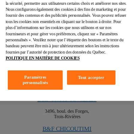
la sécurité, permettre aux utilisateurs certains choix et améliorer nos sites.
B&F CAP-DE-LA-MADELAINE
Nous configurons également des cookies à des fins de marketing et pour
fournir des contenus et des publicités personnalisés. Vous pouvez refuser
tous les cookies non essentiels en cliquant sur le bouton à droite. Pour
300, rue Barkoff,
Trois-Rivières
plus d’informations sur les cookies que nous utilisons et sur nos
fournisseurs et pour gérer vos préférences, cliquez sur « Paramètres
B&F HALIFAX HEMLOCK SQUARE
personnalisés ». Veuillez noter que l’étiquette des boutons et le texte du
bandeau peuvent être mis à jour ultérieurement selon les instructions
26 Peakview Way,
fournies par l’autorité de protection des données du Québec.
Bedford
POLITIQUE EN MATIÈRE DE COOKIES
B&F POLO PARK
Paramètres
Tout accepter
1430 Ellice Avenue,
personnalisés
Winnipeg
B&F TROIS-RIVIÈRES
3496, boul. des Forges,
Trois-Rivières
B&F CHICOUTIMI