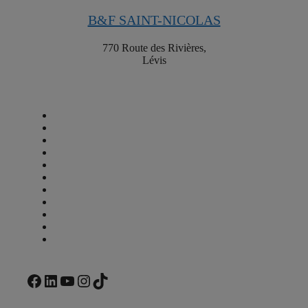
B&F SAINT-NICOLAS
770 Route des Rivières,
Lévis
À propos
Carrières
Cartes-cadeaux
Trouver un restaurant
Contactez-nous
Menu
Commander en ligne
Franchise
Nos engagements
Voir menu PDF
Voir menu PDF
Facebook
LinkedIn
YouTube
Instagram
TikTok