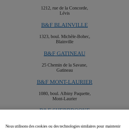
1212, rue de la Concorde,
Lévis
B&F BLAINVILLE
1323, boul. Michèle-Bohec,
Blainville
B&F GATINEAU
25 Chemin de la Savane,
Gatineau
B&F MONT-LAURIER
1080, boul. Albiny Paquette,
Mont-Laurier
B&F SHERBROOKE
3550, rue Galt Ouest,
Nous utilisons des cookies ou des technologies similaires pour maintenir
Sherbrooke